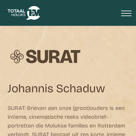
OVER ONS
BLOG
Media
INLOGGEN
Totaal Moluks+
Johannis Schaduw
SURAT:
Brieven
aan onze (groot)ouders
is een
intieme, cinematische reeks videobrief-
portretten die Molukse families en Rotterdam
verbindt. SURAT bestaat uit zes korte, intieme