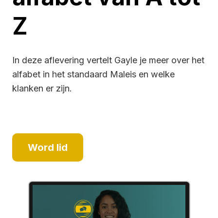
Z
In deze aflevering vertelt Gayle je meer over het
alfabet in het standaard Maleis en welke
klanken er zijn.
Word lid