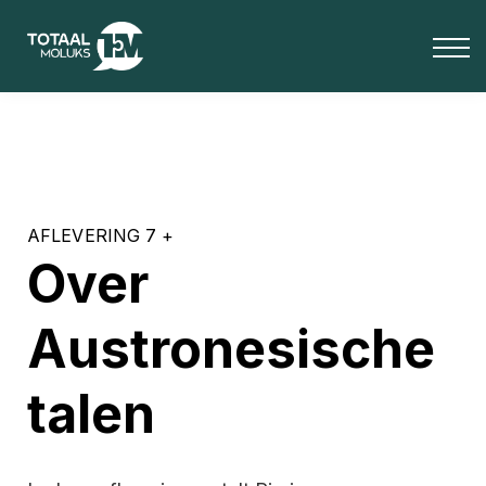
OVER ONS
BLOG
Media
INLOGGEN
Totaal Moluks+
AFLEVERING 7 +
Over
Austronesische
talen