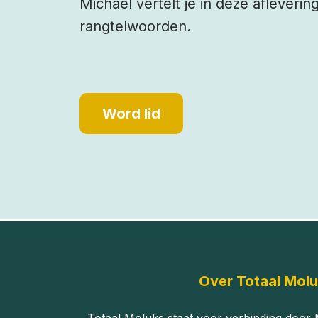
Michael vertelt je in deze afleveri
rangtelwoorden.
Word lid
Over Totaal Mol