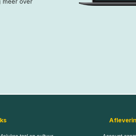
ng meer over
uks
Afleveri