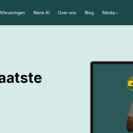
Afleveringen
Nene AI
Over ons
Blog
Media
aatste