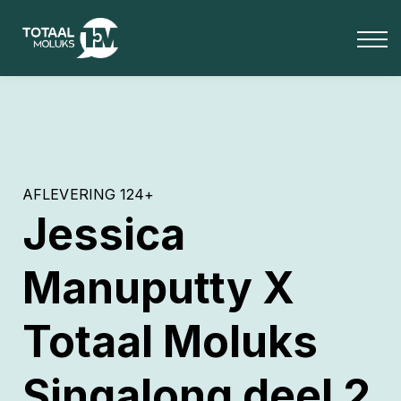
OVER ONS
BLOG
Media
INLOGGEN
Totaal Moluks+
AFLEVERING 124+
Jessica
Manuputty X
Totaal Moluks
Singalong deel 2