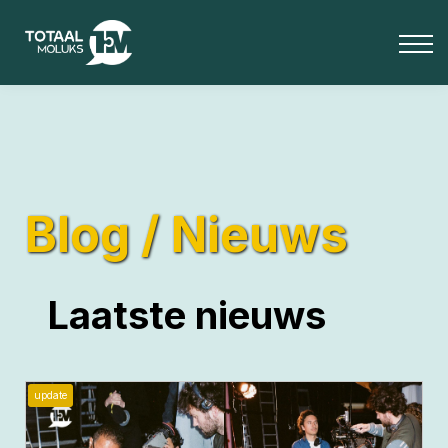
OVER ONS
BLOG
Media
INLOGGEN
Totaal Moluks+
Blog / Nieuws
Laatste nieuws
update